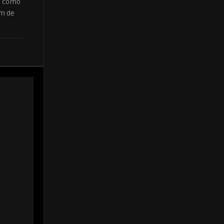
s, como
em de