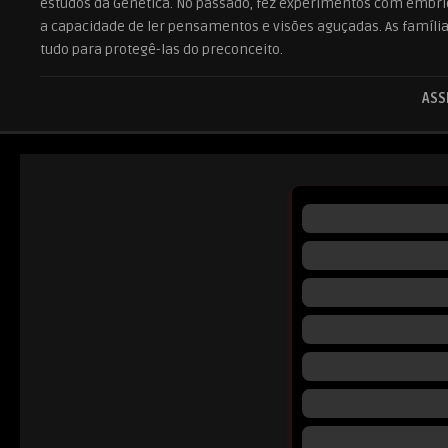
estudos da Genética. No passado, fez experimentos com embriõ
a capacidade de ler pensamentos e visões aguçadas. As famíl
tudo para protegê-las do preconceito.
ASS