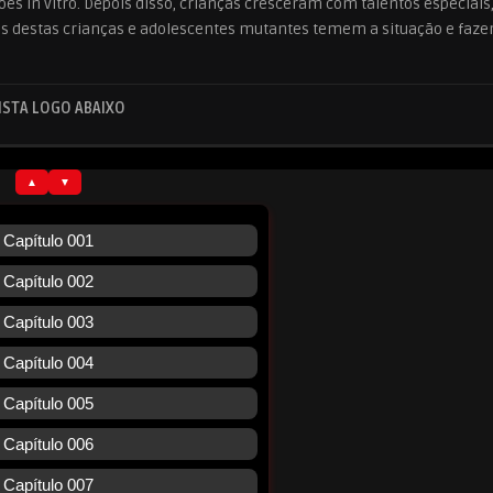
es in vitro. Depois disso, crianças cresceram com talentos especiai
ias destas crianças e adolescentes mutantes temem a situação e faz
ISTA LOGO ABAIXO