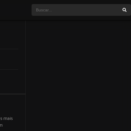
as mais
em