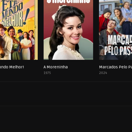
undo Melhor!
A Moreninha
Marcados Pelo P
0
0
1975
2024