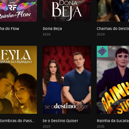
ha do Flow
Dona Beja
Chamas do Desti
0
0
2026
2020
Leyla: Sombras do Passado
Se o Destino Quiser
0
0
2023
2025