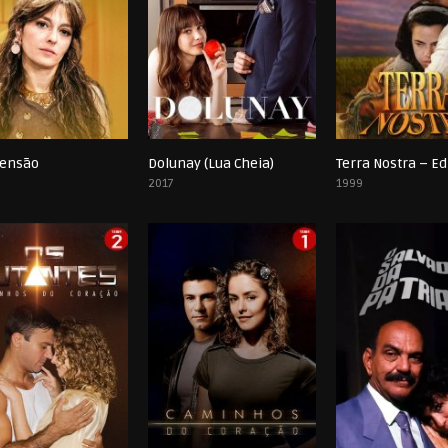
tensão
Dolunay (Lua Cheia)
0
0
2017
1999