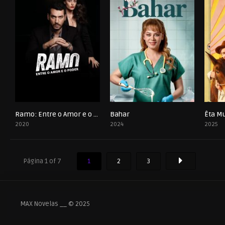
Ramo: Entre o Amor e o Poder
Bahar
Êta M
0
0
2020
2024
2025
Página 1 of 7
1
2
3
MAX Novelas __ © 2025