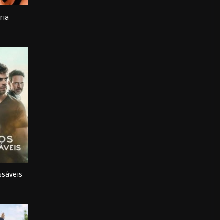
ria
0
ssáveis
0