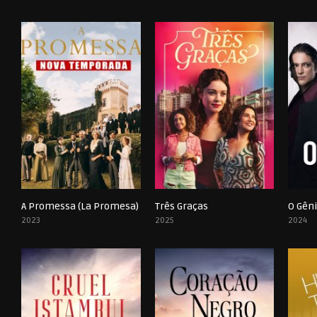
A Promessa (La Promesa)
Três Graças
O Gên
0
0
2023
2025
2024