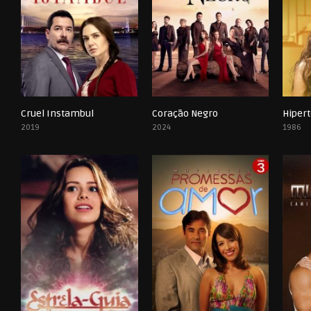
Cruel Instambul
Coração Negro
Hiper
0
0
2019
2024
1986