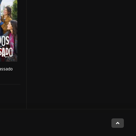
assado
0