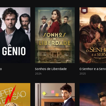
io
Sonhos de Liberdade
O Senhor e a Ser
0
0
2024
2025