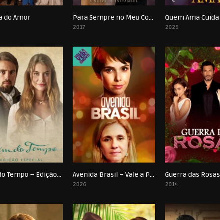
ça do Amor
Para Sempre no Meu Coração
Quem Ama Cuida
0
0
2017
2026
Além do Tempo – Edição Especial
Avenida Brasil – Vale a Pena Ver de Novo (2026)
Guerra das Rosa
0
0
2026
2014