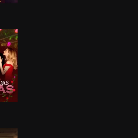
0
s
0