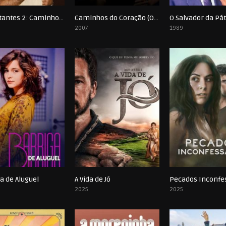
Os Mutantes 2: Caminhos do Coração
Caminhos do Coração (Os Mutantes 1)
O Salvador da Pát
0
0
2007
1989
a de Aluguel
A Vida de Jó
Pecados Inconfe
0
0
2025
2025