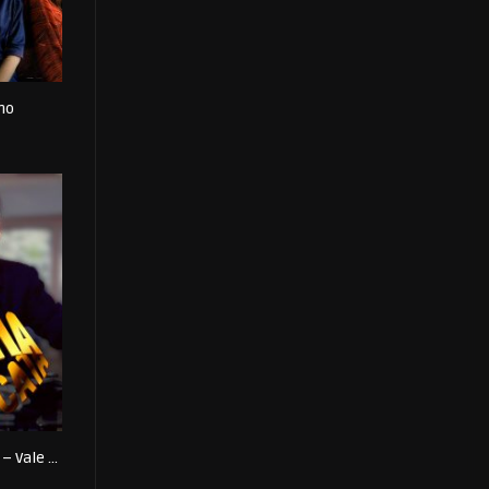
no
0
Rainha da Sucata – Vale a Pena Ver de Novo
0