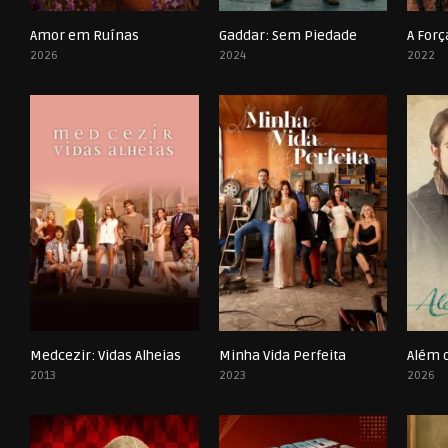
Amor em Ruínas
Gaddar: Sem Piedade
A For
0
0
2026
2024
2022
Medcezir: Vidas Alheias
Minha Vida Perfeita
0
0
2013
2023
2026