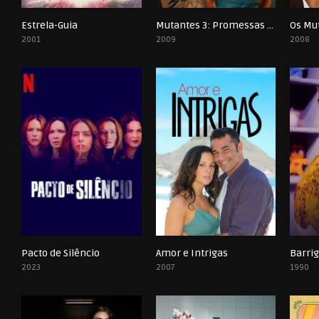
Estrela-Guia
Mutantes 3: Promessas de Amor
0
0
2001
2009
2008
Pacto de Silêncio
Amor e Intrigas
Barrig
0
0
2023
2007
1990