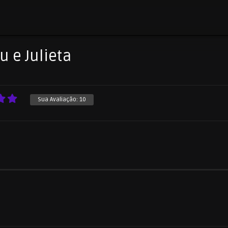
u e Julieta
Sua Avaliação:
10