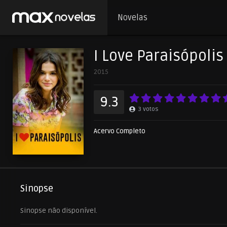
Novelas
I Love Paraisópolis
2015
9.3
3
votos
Acervo Completo
Sinopse
Sinopse não disponível.